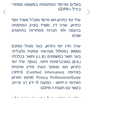
בעלים ומייסד המתמחה במשפט מסחרי
בינ"ל ו-GDPR
עו"ד יוסי כתראן הוא מייסד ומנכ"ל משרד יוסף
כתראן, עורכי דין, משרד בוטיק המתמחה
בהקמה ולווי חברות מסחריות בתחומים
שונים.
עורך הדין יוסי כתראן, בוגר מנהל עסקים
(MBA) במסלול מנהיגות עסקית גלובלית,
בוגר תואר במשפטים (.LL.B) ותואר בכלכלה
(.B.A) באוניברסיטת חיפה. בנוסף, עו"ד יוסי
כתראן הוא מוסמך הגנת מידע ופרטיות
באירופה (CIPP/E (Certified Information
Privacy Professional/Eurpe מטעם הארגון
האירופי ה-IAPP - המקנה לו ידע רב ונרחב
בקשר עם תקנות ה-GDPR.
עו"ד יוסי כתראן בעל ניסיון רב ומוכח בליווי
חברות טכנולוגיות רבות, בין היתר, כיהן כיועץ
המשפטי של HP ישראל ומאז מייעץ ומלווה
חברות טכנולוגיות, חברות אינטרנט וחברות
סטארט-אפ רבות בארץ ובעולם, לרבות
בקשר עם הגנה על הפרטיות והתאמת
והטמעת תקנות ה-GDPR על ההתנהלות