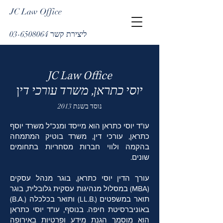
JC Law Office
ליצירת קשר 03-6508064
JC Law Office
יוסי כתראן, משרד עורכי די
ן
נוסד בשנת 2013
עו"ד יוסי כתראן הוא מייסד ומנכ"ל משרד יוסף
כתראן, עורכי דין, משרד בוטיק המתמחה
בהקמה ולווי חברות מסחריות בתחומים
שונים.
עורך הדין יוסי כתראן, בוגר מנהל עסקים
(MBA) במסלול מנהיגות עסקית גלובלית, בוגר
תואר במשפטים (.LL.B) ותואר בכלכלה (.B.A)
באוניברסיטת חיפה. בנוסף, עו"ד יוסי כתראן
הוא מוסמך הגנת מידע ופרטיות באירופה