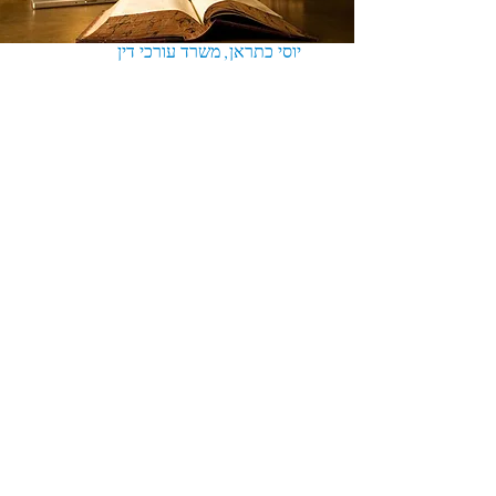
יוסי כתראן, משרד עורכי דין
החזון שלנו
עולם המסחר התקדם לעולם
האינטרנט והרשתות החברתיות ונוצר
עולם עסקי-תרבותי חדש, שימוש
ההתנהלות העסקית והמשפטית
בעולם מסחר חדש זה דורשת היערכות
מחודשת מבחינת כל הגורמים
העסקיים בשוק. לצד הפעילות העסקית
של החברות אנו מציעים ללקוחותינו
ליווי משפטי מקיף המותאם לעידן
החדש.
משרדנו הינו משרד בוטיק העוסק
בתחום העסקאות הבינלאומיות ובמתן
ייעוץ משפטי שוטף ונרחב לחברות
בתחום הטכנולוגי והיי-טק, בתחום
האינטרנט, האפליקציות והמדיה