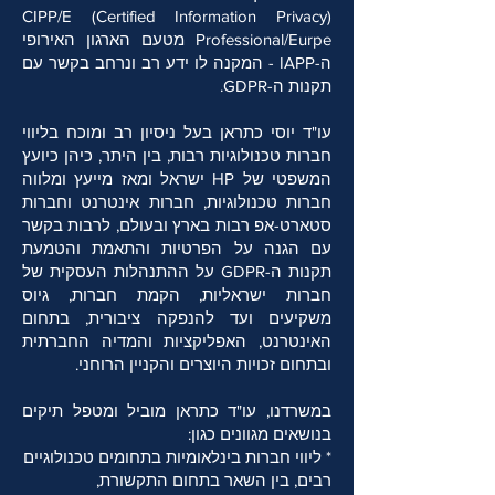
(CIPP/E (Certified Information Privacy
Professional/Eurpe מטעם הארגון האירופי
ה-IAPP - המקנה לו ידע רב ונרחב בקשר עם
תקנות ה-GDPR.
עו"ד יוסי כתראן בעל ניסיון רב ומוכח בליווי
חברות טכנולוגיות רבות, בין היתר, כיהן כיועץ
המשפטי של HP ישראל ומאז מייעץ ומלווה
חברות טכנולוגיות, חברות אינטרנט וחברות
סטארט-אפ רבות בארץ ובעולם, לרבות בקשר
עם הגנה על הפרטיות והתאמת והטמעת
תקנות ה-GDPR על ההתנהלות העסקית של
חברות ישראליות, הקמת חברות, גיוס
משקיעים ועד להנפקה ציבורית, בתחום
האינטרנט, האפליקציות והמדיה החברתית
ובתחום זכויות היוצרים והקניין הרוחני.
במשרדנו, עו"ד כתראן מוביל ומטפל תיקים
בנושאים מגוונים כגון:
* ליווי חברות בינלאומיות בתחומים טכנולוגיים
רבים, בין השאר בתחום התקשורת,